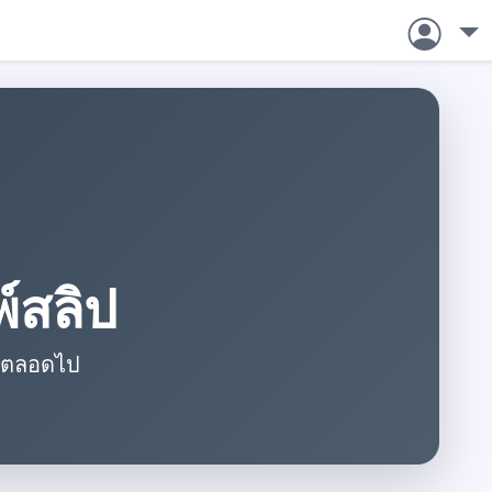
พ์สลิป
ไหลตลอดไป